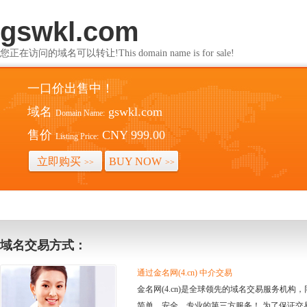
gswkl.com
您正在访问的域名可以转让!This domain name is for sale!
一口价出售中！
域名
gswkl.com
Domain Name:
售价
CNY 999.00
Listing Price:
立即购买
BUY NOW
>>
>>
域名交易方式：
通过金名网(4.cn) 中介交易
金名网(4.cn)是全球领先的域名交易服务机
简单、安全、专业的第三方服务！ 为了保证交