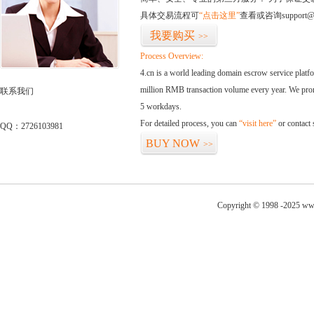
具体交易流程可
“点击这里”
查看或咨询support@
我要购买
>>
Process Overview:
4.cn is a world leading domain escrow service plat
million RMB transaction volume every year. We promi
联系我们
5 workdays.
For detailed process, you can
“visit here”
or contact
QQ：2726103981
BUY NOW
>>
Copyright © 1998 -2025 ww